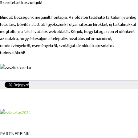
Szeretettel köszöntjük!
Elindult községünk megújult honlapja. Az oldalon található tartalom jelenleg
feltöltés, bővítés alatt áll! Igyekszünk folyamatosan hírekkel, új tartalmakkal
megtölteni a falu hivatalos weboldalát. Kérjük, hogy látogasson el időnként
az oldalra, hogy értesüljön a település hivatalos információiról,
rendezvényekről, eseményekről, szolálgataásokkal kapcsolatos
tudnivalókról!
PARTNEREINK