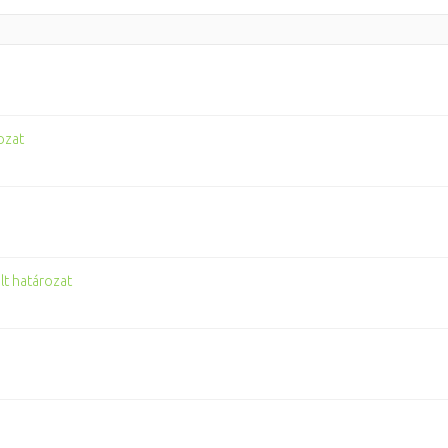
ozat
lt határozat